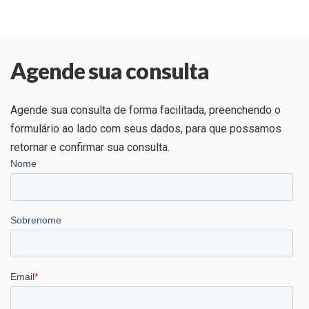
Skip
Skip
links
to
primary
Agende sua consulta
navigation
Skip
to
Agende sua consulta de forma facilitada, preenchendo o
content
formulário ao lado com seus dados, para que possamos
retornar e confirmar sua consulta.